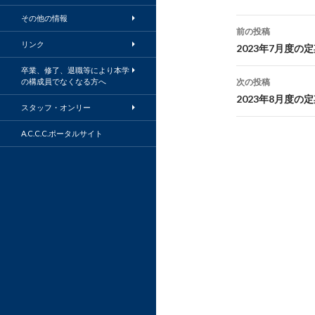
その他の情報
投
前の投稿
リンク
稿
2023年7月度の定期
ナ
卒業、修了、退職等により本学
の構成員でなくなる方へ
次の投稿
ビ
2023年8月度の定期
スタッフ・オンリー
ゲ
A.C.C.C.ポータルサイト
ー
シ
ョ
ン