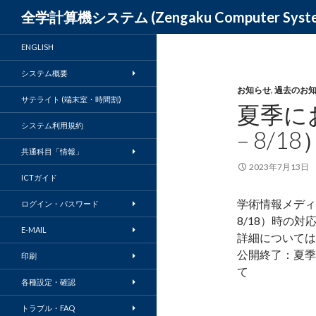
検
全学計算機システム (Zengaku Computer S
索
ENGLISH
システム概要
お知らせ
,
過去のお知
サテライト (端末室・時間割)
夏季にお
システム利用規約
– 8/
共通科目「情報」
2023年7月13日
ICTガイド
学術情報メディア
ログイン・パスワード
8/18）時の
E-MAIL
詳細については
公開終了：夏季に
印刷
て
各種設定・確認
トラブル・FAQ