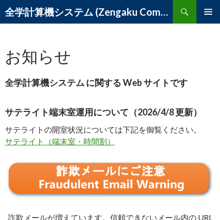
検
全学計算機システム (Zengaku Computer System) – 筑波大学 学術情報メディアセンター
索
コ
メインメ
ン
ニュー
テ
お知らせ
ン
ツ
へ
全学計算機システム に関する Web サイトです
ス
キ
ッ
サテライト端末室運用について（2026/4/8 更新）
プ
サテライトの開室状況については下記を御覧ください。
サテライト（端末室・時間割）
詐欺メールが増えています。信頼できないメール内の URL