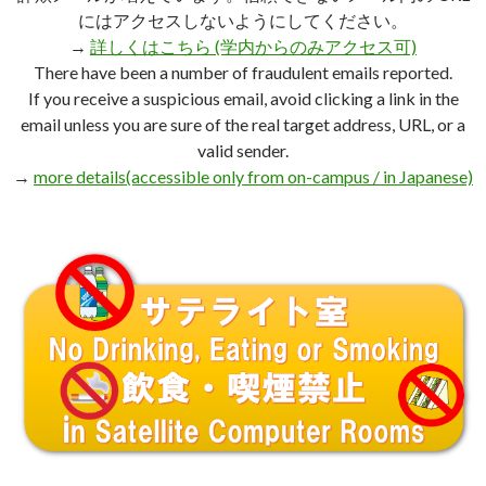
にはアクセスしないようにしてください。
→
詳しくはこちら (学内からのみアクセス可)
There have been a number of fraudulent emails reported.
If you receive a suspicious email, avoid clicking a link in the
email unless you are sure of the real target address, URL, or a
valid sender.
→
more details(accessible only from on-campus / in Japanese)