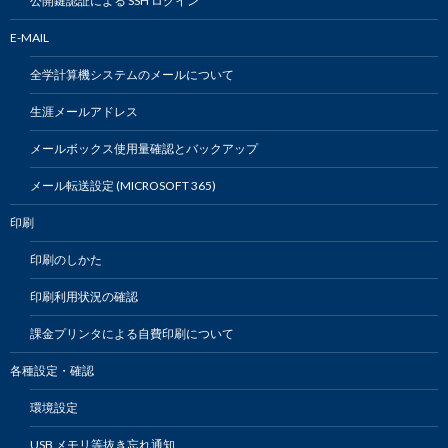
公開鍵認証による SSH ログイン
E-MAIL
全学計算機システムのメールについて
生涯メールアドレス
メールボックス使用量確認とバックアップ
メール転送設定 (MICROSOFT 365)
印刷
印刷のしかた
印刷利用状況の確認
課金プリンタによる自費印刷について
各種設定・確認
環境設定
USB メモリ等抜き忘れ通知