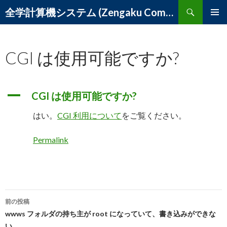
検
全学計算機システム (Zengaku Computer System) – 筑波大学 学術情報メディアセンター
索
コ
メインメ
ン
ニュー
テ
CGI は使用可能ですか?
ン
ツ
へ
ス
A
CGI は使用可能ですか?
キ
ッ
はい。
CGI 利用について
をご覧ください。
プ
Permalink
投
前の投稿
稿
wwws フォルダの持ち主が root になっていて、書き込みができな
い。