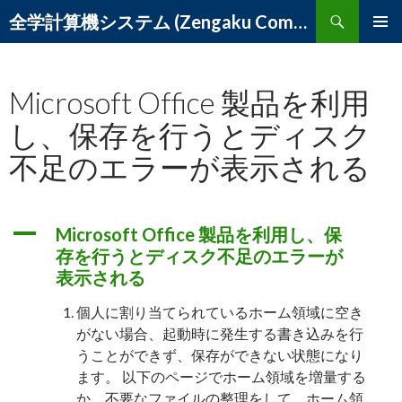
検
全学計算機システム (Zengaku Computer System) – 筑波大学 学術情報メディアセンター
索
コ
メインメ
ン
ニュー
テ
Microsoft Office 製品を利用
ン
ツ
し、保存を行うとディスク
へ
ス
不足のエラーが表示される
キ
ッ
プ
A
Microsoft Office 製品を利用し、保
存を行うとディスク不足のエラーが
表示される
個人に割り当てられているホーム領域に空き
がない場合、起動時に発生する書き込みを行
うことができず、保存ができない状態になり
ます。 以下のページでホーム領域を増量する
か、不要なファイルの整理をして、ホーム領