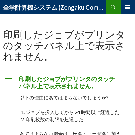
検
全学計算機システム (Zengaku Computer System) – 筑波大学 学術情報メディアセンター
索
コ
メインメ
ン
ニュー
テ
印刷したジョブがプリンタ
ン
ツ
のタッチパネル上で表示さ
へ
ス
れません。
キ
ッ
プ
A
印刷したジョブがプリンタのタッチ
パネル上で表示されません。
以下の理由にあてはまらないでしょうか?
ジョブを投入してから 24 時間以上経過した
印刷枚数の制限を超過した
あてはまらない場合は、氏名・ユーザ名に加え